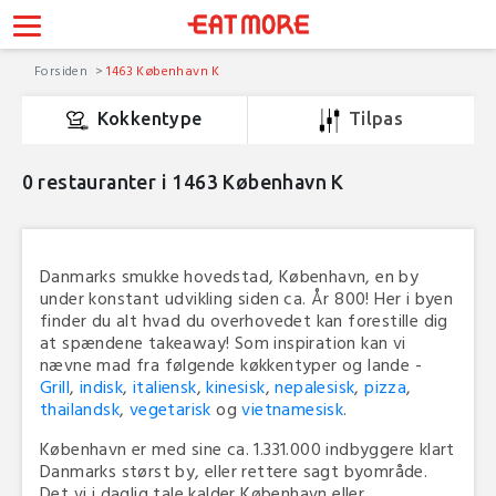
Forsiden
1463 København K
Kokkentype
Tilpas
0
restauranter i 1463 København K
Danmarks smukke hovedstad, København, en by
under konstant udvikling siden ca. År 800! Her i byen
finder du alt hvad du overhovedet kan forestille dig
at spændene takeaway! Som inspiration kan vi
nævne mad fra følgende køkkentyper og lande -
Grill
,
indisk
,
italiensk
,
kinesisk
,
nepalesisk
,
pizza
,
thailandsk
,
vegetarisk
og
vietnamesisk
.
København er med sine ca. 1.331.000 indbyggere klart
Danmarks størst by, eller rettere sagt byområde.
Det vi i daglig tale kalder København eller