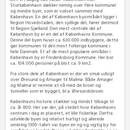
Storkøbenhavn dækker nemlig over flere kommuner
og mindre byer, som er vokset sammen med
København. En del af København byområdet ligger i
Region Hovedstaden, den sydlige del, hører derimod
til Region Sjælland. Den mest centrale del af
København by er en del af Københavns Kommune.
Denne del byen huser ca. 630.000 indbyggere, dette
gør kommunen til den mest folkerige kommune i
hele Danmark. Et af de mest populære områder i
København by er Frederiksborg Kommune. Her bor
ca. 104.000 personer på blot ca. 9 km2.
Fra store dele af København er der en smuk udsigt
over Øresund og Amager til Malmø. Både Amager
og Malmø er nemme at nå med de broer og
tunneller som er bygget, bl.a. Øresundsbroen.
Københavns historie stækker sig mindst tilbage til
ca. år 800. Her var der, på stedet hvor Københavns
centrum i dag er placeret, et lille fiskerleje. Derfra
udviklede byen sig relativt hurtigt og allerede
omkring 1300-tallet var byen en rig og vigtig by for