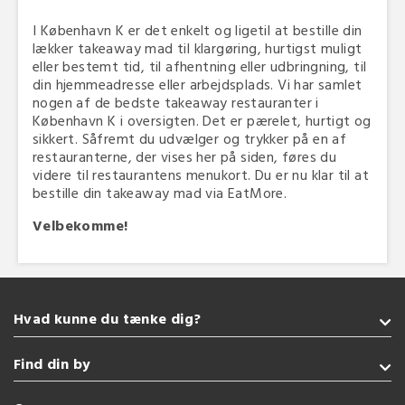
I København K er det enkelt og ligetil at bestille din
lækker takeaway mad til klargøring, hurtigst muligt
eller bestemt tid, til afhentning eller udbringning, til
din hjemmeadresse eller arbejdsplads. Vi har samlet
nogen af de bedste takeaway restauranter i
København K i oversigten. Det er pærelet, hurtigt og
sikkert. Såfremt du udvælger og trykker på en af
restauranterne, der vises her på siden, føres du
videre til restaurantens menukort. Du er nu klar til at
bestille din takeaway mad via EatMore.
Velbekomme!
Hvad kunne du tænke dig?
Takeaway
Find din by
Sushi
Grill
Sønderborg