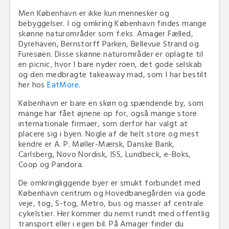
Men København er ikke kun mennesker og
bebyggelser. I og omkring København findes mange
skønne naturområder som f.eks. Amager Fælled,
Dyrehaven, Bernstorff Parken, Bellevue Strand og
Furesøen. Disse skønne naturområder er oplagte til
en picnic, hvor I bare nyder roen, det gode selskab
og den medbragte takeaway mad, som I har bestilt
her hos
EatMore
.
København er bare en skøn og spændende by, som
mange har fået øjnene op for, også mange store
internationale firmaer, som derfor har valgt at
placere sig i byen. Nogle af de helt store og mest
kendre er A. P. Møller-Mærsk, Danske Bank,
Carlsberg, Novo Nordisk, ISS, Lundbeck, e-Boks,
Coop og Pandora.
De omkringliggende byer er smukt forbundet med
København centrum og Hovedbanegården via gode
veje, tog, S-tog, Metro, bus og masser af centrale
cykelstier. Her kommer du nemt rundt med offentlig
transport eller i egen bil. På Amager finder du