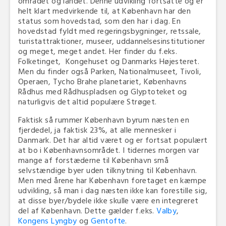
området og landet. Denne udvikling fortsatte og er
helt klart medvirkende til, at København har den
status som hovedstad, som den har i dag. En
hovedstad fyldt med regeringsbygninger, retssale,
turistattraktioner, museer, uddannelsesinstitutioner
og meget, meget andet. Her finder du f.eks.
Folketinget, Kongehuset og Danmarks Højesteret.
Men du finder også Parken, Nationalmuseet, Tivoli,
Operaen, Tycho Brahe planetariet, Københavns
Rådhus med Rådhuspladsen og Glyptoteket og
naturligvis det altid populære Strøget.
Faktisk så rummer København byrum næsten en
fjerdedel, ja faktisk 23%, at alle mennesker i
Danmark. Det har altid været og er fortsat populært
at bo i Københavnsområdet. I tidernes morgen var
mange af forstæderne til København små
selvstændige byer uden tilknytning til København.
Men med årene har København foretaget en kæmpe
udvikling, så man i dag næsten ikke kan forestille sig,
at disse byer/bydele ikke skulle være en integreret
del af København. Dette gælder f.eks.
Valby
,
Kongens Lyngby
og
Gentofte
.