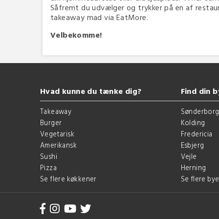
Såfremt du udvælger og trykker på en af restauran
takeaway mad via EatMore.
Velbekomme!
Hvad kunne du tænke dig?
Find din b
Takeaway
Sønderbor
Burger
Kolding
Vegetarisk
Fredericia
Amerikansk
Esbjerg
Sushi
Vejle
Pizza
Herning
Se flere køkkener
Se flere bye