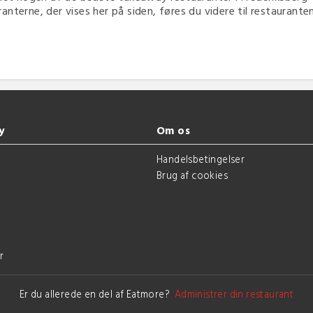
terne, der vises her på siden, føres du videre til restaurantens 
y
Om os
g
Handelsbetingelser
Brug af cookies
r
Er du allerede en del af Eatmore?
Administrer din restaurant