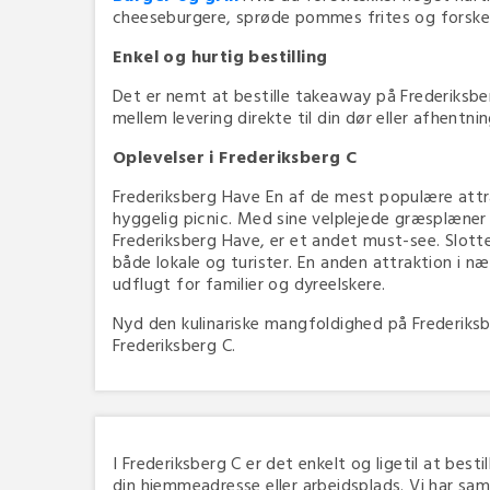
cheeseburgere, sprøde pommes frites og forskellig
Enkel og hurtig bestilling
Det er nemt at bestille takeaway på Frederiksber
mellem levering direkte til din dør eller afhentn
Oplevelser i Frederiksberg C
Frederiksberg Have En af de mest populære attra
hyggelig picnic. Med sine velplejede græsplæner 
Frederiksberg Have, er et andet must-see. Slotte
både lokale og turister. En anden attraktion i n
udflugt for familier og dyreelskere.
Nyd den kulinariske mangfoldighed på Frederiksbe
Frederiksberg C.
I Frederiksberg C er det enkelt og ligetil at besti
din hjemmeadresse eller arbejdsplads. Vi har sam