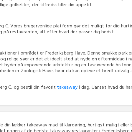
e grillretter, der tilfredsstiller din appetit.
g C. Vores brugervenlige platform gør det muligt for dig hurtig
ing på restauranten, alt efter hvad der passer dig bedst.
ktioner i området er Frederiksberg Have. Denne smukke park er 
og rolige søer er det et ideelt sted at nyde en eftermiddag i na
t byder på imponerende arkitektur og en fascinerende historie,
ærheden er Zoologisk Have, hvor du kan opleve et bredt udvalg a
rg C, og bestil din favorit
takeaway
i dag. Uanset hvad du har
lle din lækker takeaway mad til klargøring, hurtigst muligt eller 
let nogen af de bedste takeaway restauranter i Frederiksberg C 