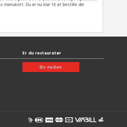
menukort. Du er nu klar til at bestille din
Er du restauratør
Bliv medlem