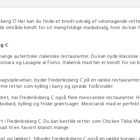
erg C! Her kan du finde et bredt udvalg af velsmagende retter 
ende område kendt for sit mangfoldige madudvalg, hvor du kan find
rg C
ange autentiske italienske restauranter. Du kan nyde klassisk
onara og Lasagne al Forno. Italiensk mad her er kendt for sin br
magsoplevelser, byder Frederiksberg C på en række restauranter
arme retter som kylling i karry og sprøde forårsruller.
ydret, har Frederiksberg C også flere mexicanske restauranter. H
sekød, kylling og friske grøntsager. Mexicansk mad er perfekt ti
 i Frederiksberg C. Du kan bestille retter som Chicken Tikka M
mad til en favorit blandt mange.
t og lækkert, tilbyder Frederiksberg C også en række burger- og