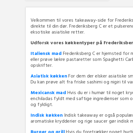
Velkommen til vores takeaway-side for Frederiksb
direkte til din dør. Frederiksberg C er et pulser
eksotiske asiatiske retter.
Udforsk vores køkkentyper på Frederiksbe
Italiensk mad
Frederiksberg C er hjemsted for m
eller prøve lækre pastaretter som Spaghetti Carb
opskrifter.
Asiatisk køkken
For dem der elsker asiatiske s
Du kan prøve alt fra friske sashimi og nigiri til v
Mexicansk mad
Hvis du er i humør til noget kr
enchiladas fyldt med saftige ingredienser som ok
og fyldigt.
Indisk køkken
Indisk takeaway er også populært
aromatiske krydderier og rige saucer gør indisk 
Burger og grill
Hvis du foretrækker noget hurtig