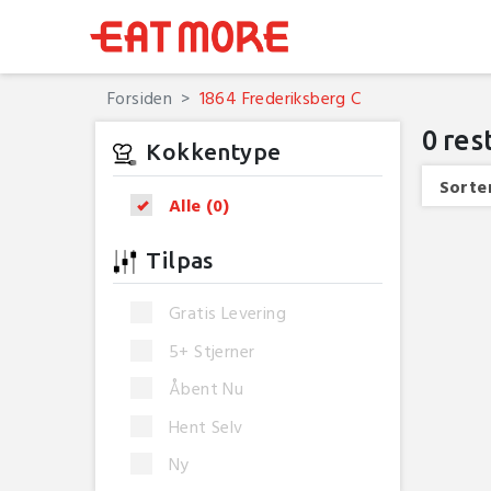
Forsiden
1864 Frederiksberg C
0
res
Kokkentype
Sorter
Alle
(0)
Tilpas
Gratis Levering
5+ Stjerner
Åbent Nu
Hent Selv
Ny