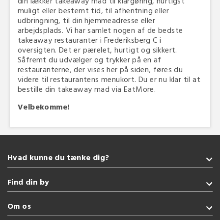
din lækker takeaway mad til klargøring, hurtigst
muligt eller bestemt tid, til afhentning eller
udbringning, til din hjemmeadresse eller
arbejdsplads. Vi har samlet nogen af de bedste
takeaway restauranter i Frederiksberg C i
oversigten. Det er pærelet, hurtigt og sikkert.
Såfremt du udvælger og trykker på en af
restauranterne, der vises her på siden, føres du
videre til restaurantens menukort. Du er nu klar til at
bestille din takeaway mad via EatMore.
Velbekomme!
Hvad kunne du tænke dig?
Takeaway
Find din by
Sushi
Vegetarisk
Sønderborg
Om os
Pizza
Kolding