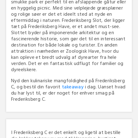
smukke park er perfekt til en afslappende gåtur eller
en hyggelig picnic. Med sine velplejede græsplæner
og rolige søer er det et ideelt sted at nyde en
eftermiddag i naturen. Frederiksberg Slot, der ligger
tæt på Frederiksberg Have, er et andet must-see.
Slottet byder på imponerende arkitektur og en
fascinerende historie, som gør det til en interessant
destination for både lokale og turister. En anden
attraktion i nærheden er Zoologisk Have, hvor du
kan opleve et bredt udvalg af dyrearter fra hele
verden. Det er en fantastisk udflugt for familier og
dyreelskere.
Nyd den kulinariske mangfoldighed på Frederiksberg
C, og bestil din favorit
takeaway
i dag. Uanset hvad
du har lyst til, er der noget for enhver smag på
Frederiksberg C.
I Frederiksberg C er det enkelt og ligetil at bestille