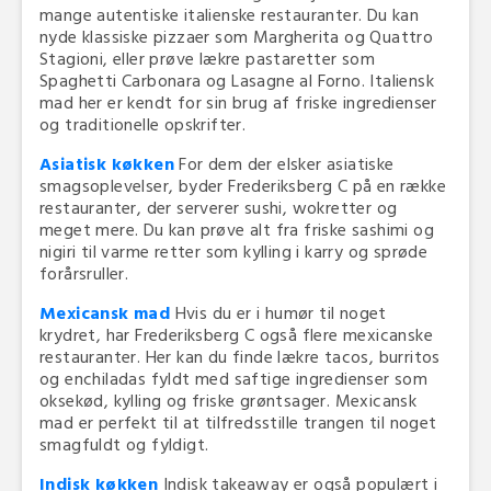
mange autentiske italienske restauranter. Du kan
nyde klassiske pizzaer som Margherita og Quattro
Stagioni, eller prøve lækre pastaretter som
Spaghetti Carbonara og Lasagne al Forno. Italiensk
mad her er kendt for sin brug af friske ingredienser
og traditionelle opskrifter.
Asiatisk køkken
For dem der elsker asiatiske
smagsoplevelser, byder Frederiksberg C på en række
restauranter, der serverer sushi, wokretter og
meget mere. Du kan prøve alt fra friske sashimi og
nigiri til varme retter som kylling i karry og sprøde
forårsruller.
Mexicansk mad
Hvis du er i humør til noget
krydret, har Frederiksberg C også flere mexicanske
restauranter. Her kan du finde lækre tacos, burritos
og enchiladas fyldt med saftige ingredienser som
oksekød, kylling og friske grøntsager. Mexicansk
mad er perfekt til at tilfredsstille trangen til noget
smagfuldt og fyldigt.
Indisk køkken
Indisk takeaway er også populært i