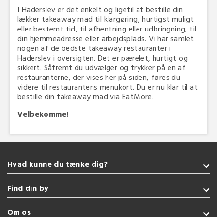
I Haderslev er det enkelt og ligetil at bestille din
lækker takeaway mad til klargøring, hurtigst muligt
eller bestemt tid, til afhentning eller udbringning, til
din hjemmeadresse eller arbejdsplads. Vi har samlet
nogen af de bedste takeaway restauranter i
Haderslev i oversigten. Det er pærelet, hurtigt og
sikkert. Såfremt du udvælger og trykker på en af
restauranterne, der vises her på siden, føres du
videre til restaurantens menukort. Du er nu klar til at
bestille din takeaway mad via EatMore.
Velbekomme!
Hvad kunne du tænke dig?
Takeaway
Find din by
Tyrkisk
Italiensk
Sønderborg
Om os