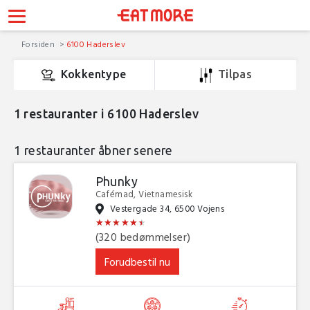
Forsiden
6100 Haderslev
Kokkentype
Tilpas
1
restauranter i 6100 Haderslev
1 restauranter åbner senere
Phunky
Cafémad, Vietnamesisk
Vestergade 34, 6500 Vojens
★
★
★
★
★
★
★
★
★
★
★
★
(320 bedømmelser)
Forudbestil nu