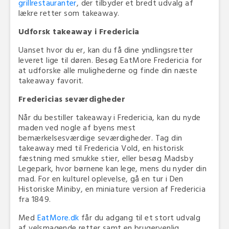
grillrestauranter
, der tilbyder et bredt udvalg af
lækre retter som takeaway.
Udforsk takeaway i Fredericia
Uanset hvor du er, kan du få dine yndlingsretter
leveret lige til døren. Besøg EatMore Fredericia for
at udforske alle mulighederne og finde din næste
takeaway favorit.
Fredericias seværdigheder
Når du bestiller takeaway i Fredericia, kan du nyde
maden ved nogle af byens mest
bemærkelsesværdige seværdigheder. Tag din
takeaway med til Fredericia Vold, en historisk
fæstning med smukke stier, eller besøg Madsby
Legepark, hvor børnene kan lege, mens du nyder din
mad. For en kulturel oplevelse, gå en tur i Den
Historiske Miniby, en miniature version af Fredericia
fra 1849.
Med
EatMore.dk
får du adgang til et stort udvalg
af velsmagende retter samt en brugervenlig