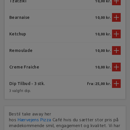
Tzatziki
10,00 kr.
Bearnaise
10,00 kr.
Ketchup
10,00 kr.
Remoulade
10,00 kr.
Creme Fraiche
10,00 kr.
Dip Tilbud - 3 stk.
fra: 25,00 kr.
3 valgfri dip.
Bestil take away her
hos
Hærvejens
Pizza
Café hvis du sætter stor pris på
imødekommende smil, engagement og kvalitet. Vi har