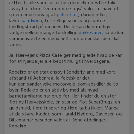
retter til alle som spiser hos dem eller bestille take
away hos dem. Derfor har de også valgt at have et
spændende udvalg af
grill retter
, durum ruller,
lækre
sandwich
, forskellige snacks og sprøde
hvidløgsbrød på menuen. Dertil kan du naturligvis
vælge mellem mange forskellige
drikkevarer
, så du kan
sammensætte en menu helt som du ønsker den skal
være.
Ja, Hærvejens Pizza Café gør med glæde hvad de kan
for at hjælpe jer alle bedst muligt i hverdagene.
Rødekro er en stationsby i Sønderjylland med kort
afstand til Aabenraa. Ja faktisk er det
kun den sønderjyske motorveje, som adskiller de to
byer. Rødekro er en aktiv by med alt hvad
børnefamilierne har brug for. Her finder du en stor
flot ny Hærvejsskole, en stor og flot SuperBrugs, en
guldsmed, flere frisører og flere tøjbutikker. Mange
af de større kæder, som Harald Nyborg, Davidsen og
Biltema har desuden valgt at åbne afdelinger i
Rødekro.