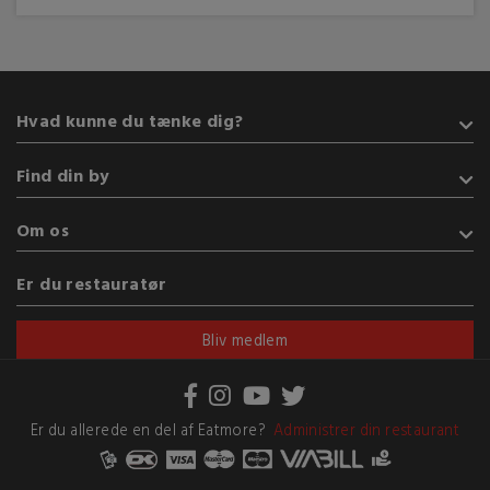
Hvad kunne du tænke dig?
Takeaway
Find din by
Indisk
Pizza
Sønderborg
Om os
Sushi
Kolding
Vegetarisk
Fredericia
Handelsbetingelser
Er du restauratør
Tyrkisk
Esbjerg
Brug af cookies
Se flere køkkener
Vejle
Bliv medlem
Herning
Se flere byer
Er du allerede en del af Eatmore?
Administrer din restaurant