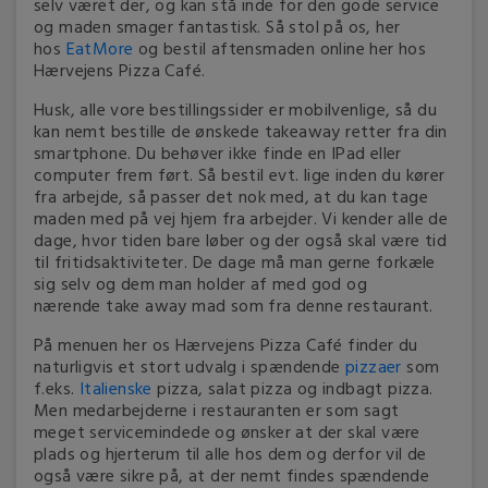
selv været der, og kan stå inde for den gode service
og maden smager fantastisk. Så stol på os, her
hos
EatMore
og bestil aftensmaden online her hos
Hærvejens Pizza Café.
Husk, alle vore bestillingssider er mobilvenlige, så du
kan nemt bestille de ønskede takeaway retter fra din
smartphone. Du behøver ikke finde en IPad eller
computer frem ført. Så bestil evt. lige inden du kører
fra arbejde, så passer det nok med, at du kan tage
maden med på vej hjem fra arbejder. Vi kender alle de
dage, hvor tiden bare løber og der også skal være tid
til fritidsaktiviteter. De dage må man gerne forkæle
sig selv og dem man holder af med god og
nærende take away mad som fra denne restaurant.
På menuen her os Hærvejens Pizza Café finder du
naturligvis et stort udvalg i spændende
pizzaer
som
f.eks.
Italienske
pizza, salat pizza og indbagt pizza.
Men medarbejderne i restauranten er som sagt
meget servicemindede og ønsker at der skal være
plads og hjerterum til alle hos dem og derfor vil de
også være sikre på, at der nemt findes spændende