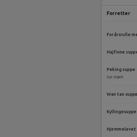
Forretter
Forårsrulle m
Hajfinne supp
Peking suppe
Sur-stærk
Wan tan supp
Kyllingesuppe
Hjemmelavet fo