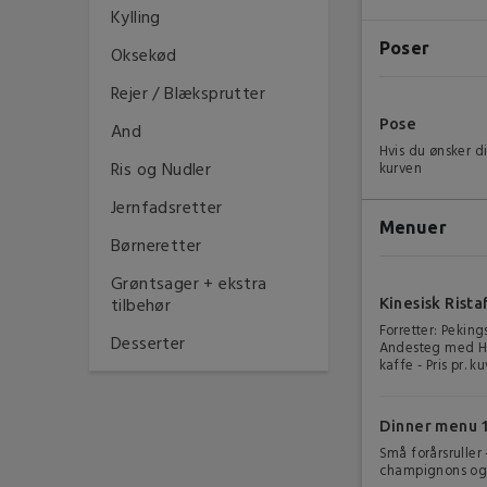
Kylling
Poser
Oksekød
Rejer / Blæksprutter
Pose
And
Hvis du ønsker di
Ris og Nudler
kurven
Jernfadsretter
Menuer
Børneretter
Grøntsager + ekstra
tilbehør
Kinesisk Rista
Forretter: Peking
Desserter
Andesteg med Hai
kaffe - Pris pr. ku
Dinner menu 1
Små forårsruller 
champignons og b