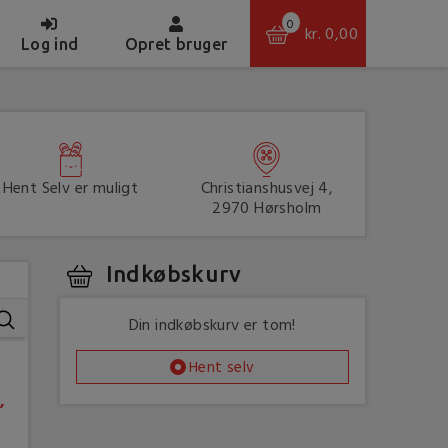
0
kr.
0,00
(current)
Log ind
Opret bruger
Hent Selv er muligt
Christianshusvej 4,
2970 Hørsholm
Indkøbskurv
Din indkøbskurv er tom!
Hent selv
,