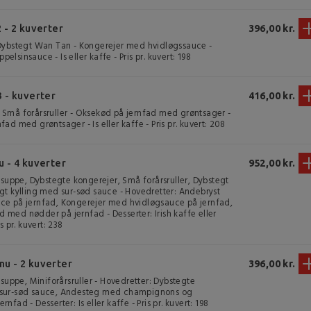
 - 2 kuverter
396,00 kr.
 Dybstegt Wan Tan - Kongerejer med hvidløgssauce -
lsinsauce - Is eller kaffe - Pris pr. kuvert: 198
 - kuverter
416,00 kr.
Små forårsruller - Oksekød på jernfad med grøntsager -
ad med grøntsager - Is eller kaffe - Pris pr. kuvert: 208
 - 4 kuverter
952,00 kr.
g suppe, Dybstegte kongerejer, Små forårsruller, Dybstegt
gt kylling med sur-sød sauce - Hovedretter: Andebryst
ce på jernfad, Kongerejer med hvidløgsauce på jernfad,
med nødder på jernfad - Desserter: Irish kaffe eller
s pr. kuvert: 238
u - 2 kuverter
396,00 kr.
 suppe, Miniforårsruller - Hovedretter: Dybstegte
sur-sød sauce, Andesteg med champignons og
nfad - Desserter: Is eller kaffe - Pris pr. kuvert: 198