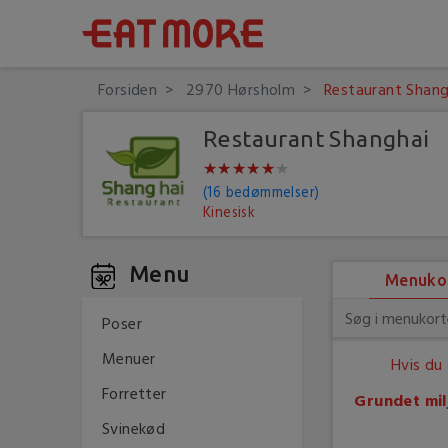
Forsiden
2970 Hørsholm
Restaurant Shang
Restaurant Shanghai
★
★
★
★
★
★
★
★
★
★
★
★
(16 bedømmelser)
Kinesisk
Menu
Menuko
Poser
Menuer
Hvis du
Forretter
Grundet mil
Svinekød