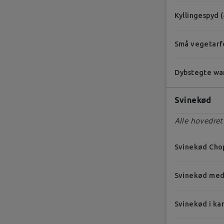
Kyllingespyd (
Små vegetarfor
Dybstegte wan
Svinekød
Alle hovedrett
Svinekød Cho
Svinekød med
Svinekød i ka