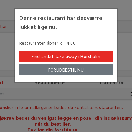
Denne restaurant har desværre
lukket lige nu.
hai
Restauranten åbner kl. 14:00
Find andet take away i Hørsholm
FORUDBESTIL NU
rt
Bedømmelser
Information
 ønsker info om allergener bedes du kontakte restauranten.
jøkrav bedes du venligst lægge en pose i din indkøbskurv
når du bestiller.
Tak for din forståelse.