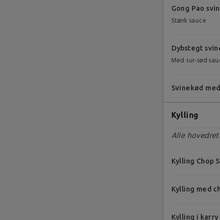
Gong Pao svi
Stærk sauce
Dybstegt svi
Med sur-sød sau
Svinekød med
Kylling
Alle hovedrett
Kylling Chop 
Kylling med 
Kylling i karry