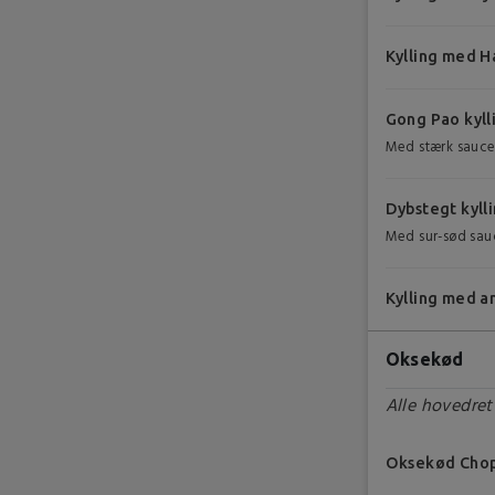
Kylling med H
Gong Pao kyll
Med stærk sauc
Dybstegt kyll
Med sur-sød sau
Kylling med a
Oksekød
Alle hovedrett
Oksekød Chop