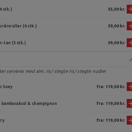
4 stk.)
55,00 kr.
årsruller (6 stk.)
39,00 kr.
-tan (5 stk.)
39,00 kr.
er serveres med alm. ris/ stegte ris/ stegte nudler
p Suey
fra: 119,00 kr.
 bambusskud & champignon
fra: 119,00 kr.
rry
fra: 119,00 kr.