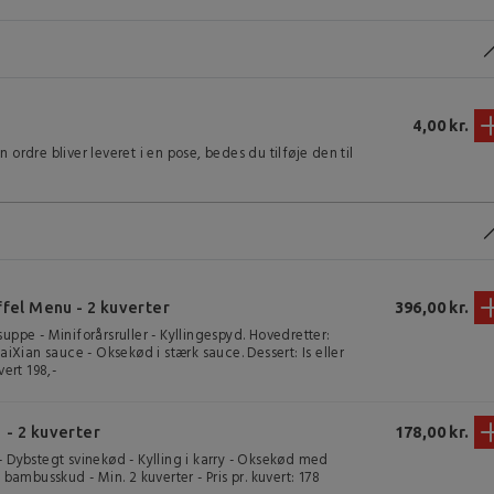
4,00 kr.
n ordre bliver leveret i en pose, bedes du tilføje den til
ffel Menu - 2 kuverter
396,00 kr.
suppe - Miniforårsruller - Kyllingespyd. Hovedretter:
Xian sauce - Oksekød i stærk sauce. Dessert: Is eller
vert 198,-
 - 2 kuverter
178,00 kr.
- Dybstegt svinekød - Kylling i karry - Oksekød med
ambusskud - Min. 2 kuverter - Pris pr. kuvert: 178