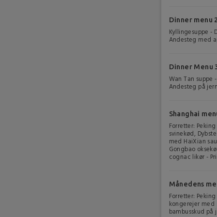
Dinner menu 2
Kyllingesuppe -
Andesteg med appe
Dinner Menu 3
Wan Tan suppe - 
Andesteg på jernf
Shanghai menu
Forretter: Pekin
svinekød, Dybste
med HaiXian sau
Gongbao oksekød 
cognac likør - Pri
Månedens men
Forretter: Peking
kongerejer med 
bambusskud på jer