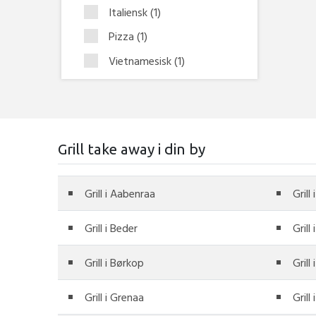
Italiensk
(1)
Pizza
(1)
Vietnamesisk
(1)
Grill take away i din by
Grill i Aabenraa
Grill
Grill i Beder
Grill
Grill i Børkop
Grill
Grill i Grenaa
Grill