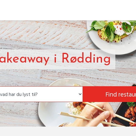
 Takeaway i Rødding
Find restau