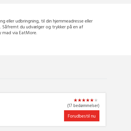
ning eller udbringning, til din hjemmeadresse eller
rt. Såfremt du udvælger og trykker på en af
way mad via EatMore.
★
★
★
★
★
★
★
★
★
★
★
★
(17 bedømmelser)
Forudbestil nu