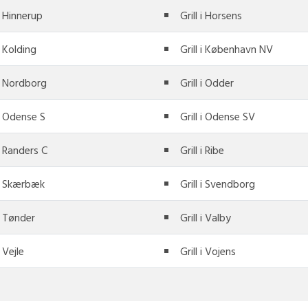
 i Hinnerup
Grill i Horsens
 i Kolding
Grill i København NV
 i Nordborg
Grill i Odder
 i Odense S
Grill i Odense SV
 i Randers C
Grill i Ribe
 i Skærbæk
Grill i Svendborg
 i Tønder
Grill i Valby
i Vejle
Grill i Vojens