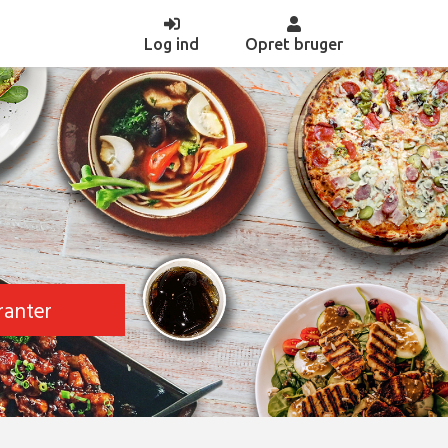
(current)
Log ind
Opret bruger
ranter