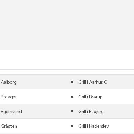
 i Aalborg
Grill i Aarhus C
 i Broager
Grill i Brørup
 i Egernsund
Grill i Esbjerg
 i Gråsten
Grill i Haderslev