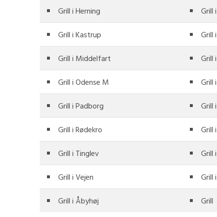
Grill i Herning
Grill
Grill i Kastrup
Grill
Grill i Middelfart
Grill
Grill i Odense M
Grill
Grill i Padborg
Grill
Grill i Rødekro
Grill
Grill i Tinglev
Grill
Grill i Vejen
Grill 
Grill i Åbyhøj
Grill