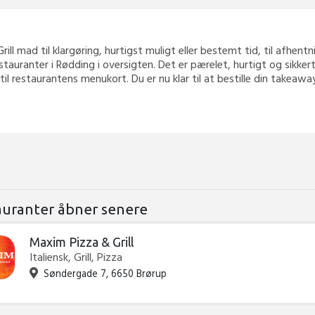
Grill mad til klargøring, hurtigst muligt eller bestemt tid, til afhent
estauranter i Rødding i oversigten. Det er pærelet, hurtigt og sikke
 til restaurantens menukort. Du er nu klar til at bestille din takea
auranter åbner senere
Maxim Pizza & Grill
Italiensk, Grill, Pizza
Søndergade 7, 6650 Brørup