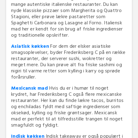
mange autentiske italienske restauranter. Du kan
nyde klassiske pizzaer som Margherita og Quattro
Stagioni, eller prøve lækre pastaretter som
Spaghetti Carbonara og Lasagne al Forno. Italiensk
mad her er kendt for sin brug af friske ingredienser
og traditionelle opskrifter.
Asiatisk køkken
For dem der elsker asiatiske
smagsoplevelser, byder Frederiksberg C på en række
restauranter, der serverer sushi, wokretter og
meget mere. Du kan prøve alt fra friske sashimi og
nigiri til varme retter som kylling i karry og sprøde
forårsruller.
Mexicansk mad
Hvis du er i humør til noget
krydret, har Frederiksberg C også flere mexicanske
restauranter. Her kan du finde lækre tacos, burritos
og enchiladas fyldt med saftige ingredienser som
oksekød, kylling og friske grøntsager. Mexicansk
mad er perfekt til at tilfredsstille trangen til noget
smagfuldt og fyldigt.
Indisk køkken
Indisk takeaway er også populært i