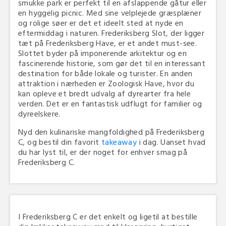
smukke park er perfekt til en afslappende gåtur eller
en hyggelig picnic. Med sine velplejede græsplæner
og rolige søer er det et ideelt sted at nyde en
eftermiddag i naturen. Frederiksberg Slot, der ligger
tæt på Frederiksberg Have, er et andet must-see.
Slottet byder på imponerende arkitektur og en
fascinerende historie, som gør det til en interessant
destination for både lokale og turister. En anden
attraktion i nærheden er Zoologisk Have, hvor du
kan opleve et bredt udvalg af dyrearter fra hele
verden. Det er en fantastisk udflugt for familier og
dyreelskere.
Nyd den kulinariske mangfoldighed på Frederiksberg
C, og bestil din favorit
takeaway
i dag. Uanset hvad
du har lyst til, er der noget for enhver smag på
Frederiksberg C.
I Frederiksberg C er det enkelt og ligetil at bestille