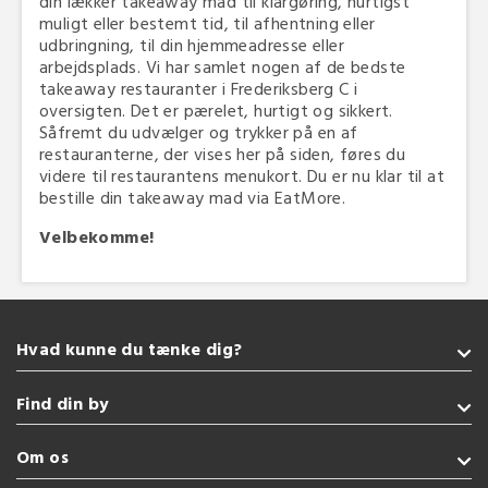
din lækker takeaway mad til klargøring, hurtigst
muligt eller bestemt tid, til afhentning eller
udbringning, til din hjemmeadresse eller
arbejdsplads. Vi har samlet nogen af de bedste
takeaway restauranter i Frederiksberg C i
oversigten. Det er pærelet, hurtigt og sikkert.
Såfremt du udvælger og trykker på en af
restauranterne, der vises her på siden, føres du
videre til restaurantens menukort. Du er nu klar til at
bestille din takeaway mad via EatMore.
Velbekomme!
Hvad kunne du tænke dig?
Takeaway
Find din by
Burger
Indisk
Sønderborg
Om os
Vegetarisk
Kolding