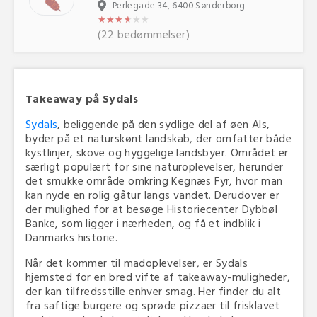
Perlegade 34, 6400 Sønderborg
★
★
★
★
★
★
★
★
★
★
★
★
(22 bedømmelser)
Takeaway på Sydals
Sydals
, beliggende på den sydlige del af øen Als,
byder på et naturskønt landskab, der omfatter både
kystlinjer, skove og hyggelige landsbyer. Området er
særligt populært for sine naturoplevelser, herunder
det smukke område omkring Kegnæs Fyr, hvor man
kan nyde en rolig gåtur langs vandet. Derudover er
der mulighed for at besøge Historiecenter Dybbøl
Banke, som ligger i nærheden, og få et indblik i
Danmarks historie.
Når det kommer til madoplevelser, er Sydals
hjemsted for en bred vifte af takeaway-muligheder,
der kan tilfredsstille enhver smag. Her finder du alt
fra saftige burgere og sprøde pizzaer til frisklavet