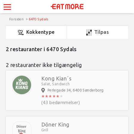
Forsiden
6470 Sydals
Kokkentype
Tilpas
2
restauranter i 6470 Sydals
2 restauranter ikke tilgængelig
Kong Kian´s
Salat, Sandwich
Perlegade 34, 6400 Sønderborg
★
★
★
★
★
★
★
★
★
★
★
★
(43 bedømmelser)
Döner King
Grill