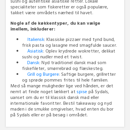
sushi og autentiske asiatiske retter. Lokale
specialiteter som fiskeretter er også populære,
takket være områdets nærhed til havet.
Nogle af de køkkentyper, du kan vælge
imellem, inkluderer:
Italiensk
: Klassiske pizzaer med tynd bund,
frisk pasta og lasagne med smagfulde saucer.
Asiatisk
: Oplev krydrede wokretter, delikat
sushi og nudler med et twist.
Dansk
: Nyd traditionel dansk mad som
fiskefileter, smørrebrød og flæskesteg.
Grill og Burgere
: Saftige burgere, grillretter
og sprøde pommes frites til hele familien.
Med så mange muligheder lige ved hånden, er det
nemt at finde noget lækkert at
spise
på Sydals,
uanset om du er til klassisk dansk mad eller
internationale favoritter. Bestil takeaway og nyd
maden i de smukke omgivelser, hvad enten du bor
på Sydals eller er på besøg i området.