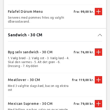
Falafel Dürum Menu
fra: 99,00 kr.
Serveres med pommes frites og valgfri
dåsesodavand.
Sandwich - 30 CM
Byg selv sandwich - 30 CM
fra: 76,00 kr.
1. Vælg brød - 2. Vælg ost - 3. Vælg kød - 4.
Skal den varmes - 5. Alt det grøn - 6.
Dressing - 7. Krydderi
Meatlover - 30 CM
fra: 119,00 kr.
Med 3 valgfrie slags kød, bacon og ekstra
ost
Mexican Supreme - 30 CM
fra: 79,00 kr.
Med kylling, nachos, salsa og guacamole