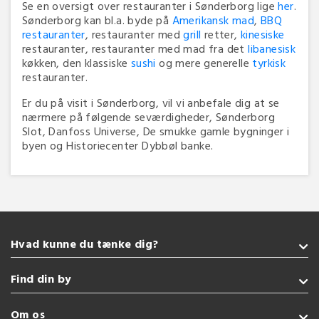
Se en oversigt over restauranter i Sønderborg lige
her
.
Sønderborg kan bl.a. byde på
Amerikansk mad
,
BBQ
restauranter
, restauranter med
grill
retter,
kinesiske
restauranter, restauranter med mad fra det
libanesisk
køkken, den klassiske
sushi
og mere generelle
tyrkisk
restauranter.
Er du på visit i Sønderborg, vil vi anbefale dig at se
nærmere på følgende seværdigheder, Sønderborg
Slot, Danfoss Universe, De smukke gamle bygninger i
byen og Historiecenter Dybbøl banke.
Hvad kunne du tænke dig?
Takeaway
Find din by
Vegetarisk
Glutenfri
Sønderborg
Om os