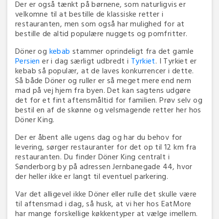
Der er også tænkt på børnene, som naturligvis er
velkomne til at bestille de klassiske retter i
restauranten, men som også har mulighed for at
bestille de altid populære nuggets og pomfritter.
Döner og
kebab
stammer oprindeligt fra det gamle
Persien
er i dag særligt udbredt i
Tyrkiet
. I Tyrkiet er
kebab så populær, at de laves konkurrencer i dette.
Så både Döner og ruller er så meget mere end nem
mad på vej hjem fra byen. Det kan sagtens udgøre
det for et fint aftensmåltid for familien. Prøv selv og
bestil en af de skønne og velsmagende retter her hos
Döner King.
Der er åbent alle ugens dag og har du behov for
levering, sørger restauranter for det op til 12 km fra
restauranten. Du finder Döner King centralt i
Sønderborg by på adressen Jernbanegade 44, hvor
der heller ikke er langt til eventuel parkering.
Var det alligevel ikke Döner eller rulle det skulle være
til aftensmad i dag, så husk, at vi her hos EatMore
har mange forskellige køkkentyper at vælge imellem.