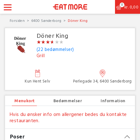
0
kr.
0,00
Forsiden
6400 Sønderborg
Döner King
Döner King
★
★
★
★
★
★
★
★
★
★
★
★
(22 bedømmelser)
Grill
Kun Hent Selv
Perlegade 34, 6400 Sønderborg
Menukort
Bedømmelser
Information
Hvis du ønsker info om allergener bedes du kontakte
restauranten.
Poser