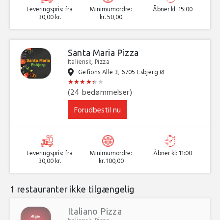
Leveringspris: fra
Minimumordre:
Åbner kl: 15:00
30,00 kr.
kr. 50,00
Santa Maria Pizza
Italiensk, Pizza
Gefions Alle 3, 6705 Esbjerg Ø
★
★
★
★
★
★
★
★
★
★
★
★
(24 bedømmelser)
Forudbestil nu
Leveringspris: fra
Minimumordre:
Åbner kl: 11:00
30,00 kr.
kr. 100,00
1 restauranter ikke tilgængelig
Italiano Pizza