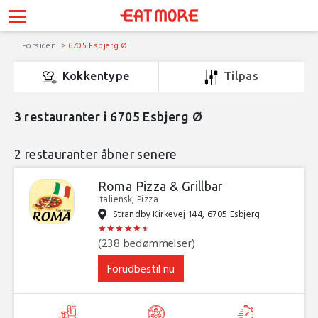
Forsiden
6705 Esbjerg Ø
Kokkentype
Tilpas
3
restauranter i 6705 Esbjerg Ø
2 restauranter åbner senere
Roma Pizza & Grillbar
Italiensk, Pizza
Strandby Kirkevej 144, 6705 Esbjerg
★
★
★
★
★
★
★
★
★
★
★
★
(238 bedømmelser)
Forudbestil nu