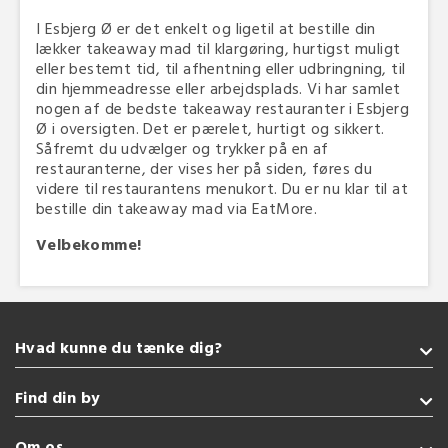
I Esbjerg Ø er det enkelt og ligetil at bestille din
lækker takeaway mad til klargøring, hurtigst muligt
eller bestemt tid, til afhentning eller udbringning, til
din hjemmeadresse eller arbejdsplads. Vi har samlet
nogen af de bedste takeaway restauranter i Esbjerg
Ø i oversigten. Det er pærelet, hurtigt og sikkert.
Såfremt du udvælger og trykker på en af
restauranterne, der vises her på siden, føres du
videre til restaurantens menukort. Du er nu klar til at
bestille din takeaway mad via EatMore.
Velbekomme!
Hvad kunne du tænke dig?
Takeaway
Find din by
Pizza
Amerikansk
Sønderborg
Om os