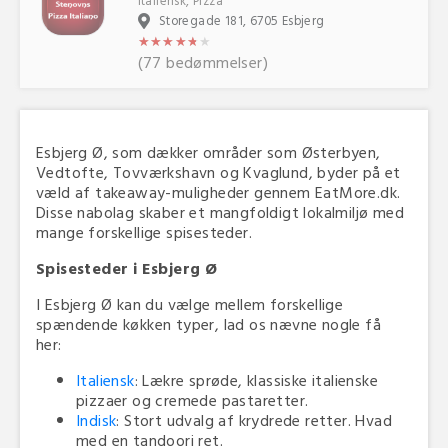
Italiensk, Pizza
Storegade 181, 6705 Esbjerg
★
★
★
★
★
★
★
★
★
★
★
★
(77 bedømmelser)
Esbjerg Ø, som dækker områder som Østerbyen,
Vedtofte, Tovværkshavn og Kvaglund, byder på et
væld af takeaway-muligheder gennem EatMore.dk.
Disse nabolag skaber et mangfoldigt lokalmiljø med
mange forskellige spisesteder.
Spisesteder i Esbjerg Ø
I Esbjerg Ø kan du vælge mellem forskellige
spændende køkken typer, lad os nævne nogle få
her:
Italiensk
: Lækre sprøde, klassiske italienske
pizzaer og cremede pastaretter.
Indisk
: Stort udvalg af krydrede retter. Hvad
med en tandoori ret.