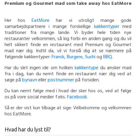
Premium og Gourmet mad som take away hos EatMore
Her hos
EatMore
har vi utroligt mange gode
samarbejdspartnere i mange forskellige
køkkentyper
med
traditioner fra mange lande. Vi byder hele tiden nye
restauranter velkommen, så kig forbi en anden gang og du vil
helt sikkert finde en restaurant med Premium og Gourmet
mad nær dig. Indtil da, vil vi forslå dig at se nærmere på
følgende køkkentyper:
Fransk
,
Burgere
,
Sushi
og
BBQ
.
Har du slet ingen ide om hvilken
køkkentype
du ønsker mad
fra i dag, kan du nemt finde en restaurant nær dig ved at
søge på
bynavn
eller
postnummer
på forsiden.
Du kan nemt følge med i hvad der sker hos os, ved at følge
os på vore social medier f.eks.
Facebook
.
Så er der vist kun tilbage at sige: Velbekomme og velkommen
hos EatMore.
Hvad har du lyst til?