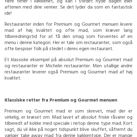
flere timer i køkkenet, og kan i stedet nyde dagen eller
aftenen med dine venner. Se det lyder da som en fantastisk
ide!
Restauranter inden for Premium og Gourmet menuen levere
mad af høj kvalitet og ofte mad, som kræver lang
tilberedningstid for at få den smag som forventes af en
menu i denne kategori. Her er tale om restauranter, som også
ofte bespiser folk på stedet i deres egen restaurant.
Et klassiske eksempel på absolut Premium og Gourmet mad
og restauranter er Michelin restauranter. Men utallige andre
restauranter leverer også Premium og Gourmet mad af høj
kvalitet.
Klassiske retter fra Premium og Gourmet menuen
Premium og Gourmet mad er som skrevet, mad der er
virkelig, er kræset om. Mad lavet af absolut friske råvarer og
tilberedt af kokke med speciale i netop denne type mad. Kort
sagt, du vil ikke på noget tidspunkt blive skuffet, såfremt du
vælger take away mad fra denne køkkentype. Der er mange