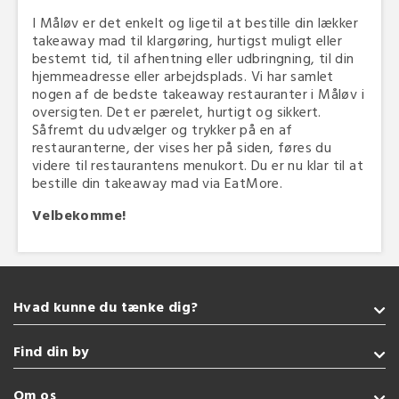
I Måløv er det enkelt og ligetil at bestille din lækker
takeaway mad til klargøring, hurtigst muligt eller
bestemt tid, til afhentning eller udbringning, til din
hjemmeadresse eller arbejdsplads. Vi har samlet
nogen af de bedste takeaway restauranter i Måløv i
oversigten. Det er pærelet, hurtigt og sikkert.
Såfremt du udvælger og trykker på en af
restauranterne, der vises her på siden, føres du
videre til restaurantens menukort. Du er nu klar til at
bestille din takeaway mad via EatMore.
Velbekomme!
Hvad kunne du tænke dig?
Takeaway
Find din by
Burger
Vegetarisk
Sønderborg
Om os