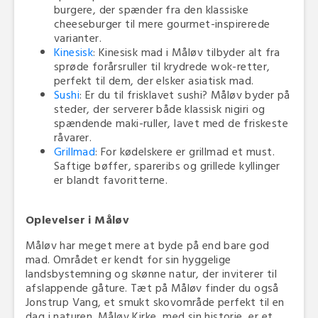
burgere, der spænder fra den klassiske
cheeseburger til mere gourmet-inspirerede
varianter.
Kinesisk
: Kinesisk mad i Måløv tilbyder alt fra
sprøde forårsruller til krydrede wok-retter,
perfekt til dem, der elsker asiatisk mad.
Sushi
: Er du til frisklavet sushi? Måløv byder på
steder, der serverer både klassisk nigiri og
spændende maki-ruller, lavet med de friskeste
råvarer.
Grillmad
: For kødelskere er grillmad et must.
Saftige bøffer, spareribs og grillede kyllinger
er blandt favoritterne.
Oplevelser i Måløv
Måløv har meget mere at byde på end bare god
mad. Området er kendt for sin hyggelige
landsbystemning og skønne natur, der inviterer til
afslappende gåture. Tæt på Måløv finder du også
Jonstrup Vang, et smukt skovområde perfekt til en
dag i naturen. Måløv Kirke, med sin historie, er et