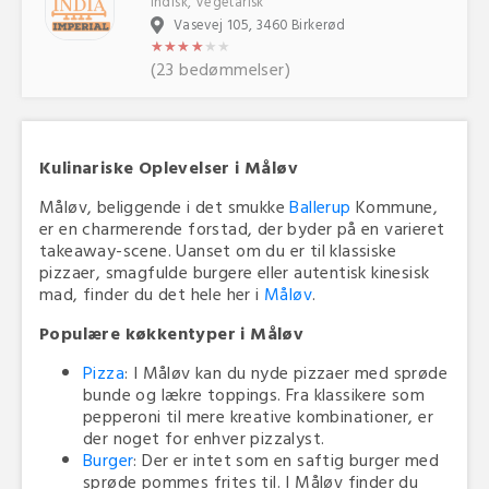
Indisk, Vegetarisk
Vasevej 105, 3460 Birkerød
★
★
★
★
★
★
★
★
★
★
★
★
(23 bedømmelser)
Kulinariske Oplevelser i Måløv
Måløv, beliggende i det smukke
Ballerup
Kommune,
er en charmerende forstad, der byder på en varieret
takeaway-scene. Uanset om du er til klassiske
pizzaer, smagfulde burgere eller autentisk kinesisk
mad, finder du det hele her i
Måløv
.
Populære køkkentyper i Måløv
Pizza
: I Måløv kan du nyde pizzaer med sprøde
bunde og lækre toppings. Fra klassikere som
pepperoni til mere kreative kombinationer, er
der noget for enhver pizzalyst.
Burger
: Der er intet som en saftig burger med
sprøde pommes frites til. I Måløv finder du