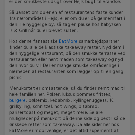
er den smukkeste udsigt over Hejls bugt til Brandsø.
Så uanset om du er en af restaurantens faste kunder
fra nærområdet i Hejls, eller om du er på gennemfart i
den lille hyggelige by, så tag en pause hos Kabyssen
Is & Grill når du er blevet sulten.
Hos denne fantastiske
EatMore
samarbejdspartner
finder du alle de klassiske takeaway retter. Nyd dem i
den hyggelige restaurant, på den smukke terrasse ved
restauranten eller hent maden som takeaway og nyd
den hvor du vil. Der er mange smukke områder lige i
nærheden af restauranten som lægger op til en gang
picnic.
Menukortet er omfattende, så du finder nemt mad til
hele familien her: Pølser, luksus pommes frittes,
burgere
, pølsemix, kebabmix, kyllingenuggets, ½
grillkylling, schnitzel, hot wings, pitabrød,
parisertoast og meget, meget mere. Se alle
muligheder på menukort på denne side og bestil så de
ønskede retter som takeaway. Da alle sider her hos
EatMore er mobilvenlige, er det altid supernemt at