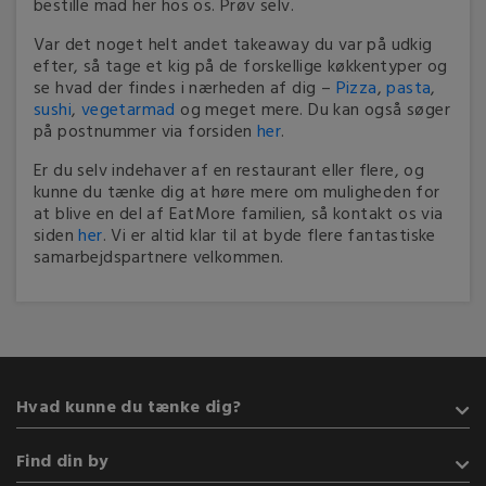
bestille mad her hos os. Prøv selv.
Var det noget helt andet takeaway du var på udkig
efter, så tage et kig på de forskellige køkkentyper og
se hvad der findes i nærheden af dig –
Pizza
,
pasta
,
sushi
,
vegetarmad
og meget mere. Du kan også søger
på postnummer via forsiden
her
.
Er du selv indehaver af en restaurant eller flere, og
kunne du tænke dig at høre mere om muligheden for
at blive en del af EatMore familien, så kontakt os via
siden
her
. Vi er altid klar til at byde flere fantastiske
samarbejdspartnere velkommen.
Hvad kunne du tænke dig?
Takeaway
Find din by
Grill