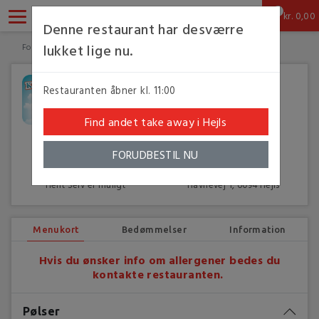
0
kr.
0,00
Denne restaurant har desværre
lukket lige nu.
Forsiden
6094 Hejls
Kabyssen Is & Grill
Kabyssen Is & Grill
Restauranten åbner kl. 11:00
★
★
★
★
★
★
★
★
★
★
★
★
(4 bedømmelser)
Find andet take away i Hejls
Dansk, Grill
FORUDBESTIL NU
Hent Selv er muligt
Havnevej 1, 6094 Hejls
Menukort
Bedømmelser
Information
Hvis du ønsker info om allergener bedes du
kontakte restauranten.
Pølser