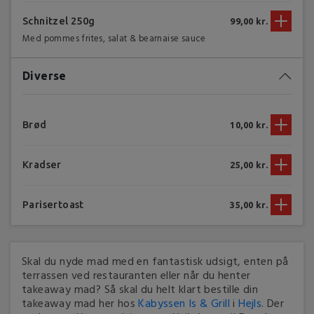
Schnitzel 250g
99,00 kr.
Med pommes frites, salat & bearnaise sauce
Diverse
Brød
10,00 kr.
Kradser
25,00 kr.
Parisertoast
35,00 kr.
Skal du nyde mad med en fantastisk udsigt, enten på
terrassen ved restauranten eller når du henter
takeaway mad? Så skal du helt klart bestille din
takeaway mad her hos
Kabyssen Is & Grill
i
Hejls
. Der