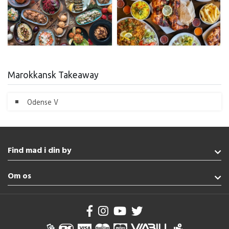
Marokkansk Takeaway
Odense V
Find mad i din by
Esbjerg
Om os
Kolding
Rødekro
Handelsbetingelser
Nordborg
Brug af cookies
Haderslev