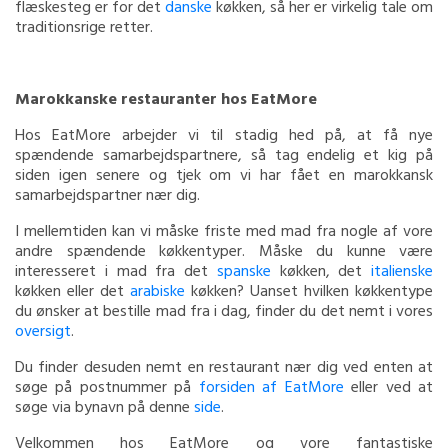
flæskesteg er for det
danske
køkken, så her er virkelig tale om
traditionsrige retter.
Marokkanske restauranter hos EatMore
Hos EatMore arbejder vi til stadig hed på, at få nye
spændende samarbejdspartnere, så tag endelig et kig på
siden igen senere og tjek om vi har fået en marokkansk
samarbejdspartner nær dig.
I mellemtiden kan vi måske friste med mad fra nogle af vore
andre spændende køkkentyper. Måske du kunne være
interesseret i mad fra det
spanske
køkken, det
italienske
køkken eller det
arabiske
køkken? Uanset hvilken køkkentype
du ønsker at bestille mad fra i dag, finder du det nemt i vores
oversigt
.
Du finder desuden nemt en restaurant nær dig ved enten at
søge på postnummer på
forsiden af EatMore
eller ved at
søge via bynavn på denne
side
.
Velkommen hos EatMore og vore fantastiske