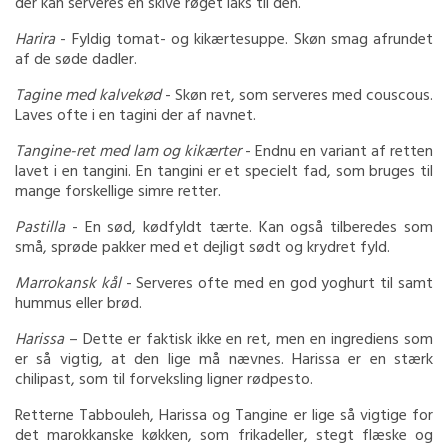
der kan serveres en skive røget laks til den.
Harira
- Fyldig tomat- og kikærtesuppe. Skøn smag afrundet
af de søde dadler.
Tagine med kalvekød
- Skøn ret, som serveres med couscous.
Laves ofte i en tagini der af navnet.
Tangine-ret med lam og kikærter
- Endnu en variant af retten
lavet i en tangini. En tangini er et specielt fad, som bruges til
mange forskellige simre retter.
Pastilla
- En sød, kødfyldt tærte. Kan også tilberedes som
små, sprøde pakker med et dejligt sødt og krydret fyld.
Marrokansk kål
- Serveres ofte med en god yoghurt til samt
hummus eller brød.
Harissa
– Dette er faktisk ikke en ret, men en ingrediens som
er så vigtig, at den lige må nævnes. Harissa er en stærk
chilipast, som til forveksling ligner rødpesto.
Retterne Tabbouleh, Harissa og Tangine er lige så vigtige for
det marokkanske køkken, som frikadeller, stegt flæske og