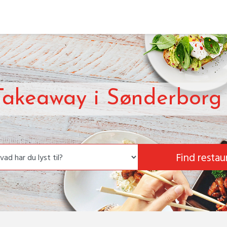
 Takeaway i Sønderborg
Find restau