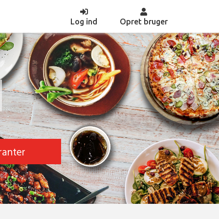
(current)
Log ind
Opret bruger
ranter