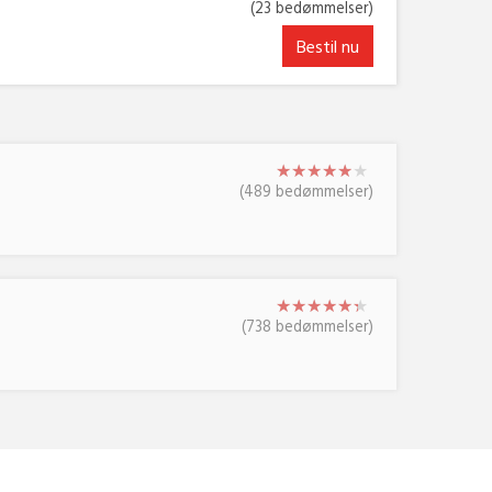
(23 bedømmelser)
Bestil nu
★
★
★
★
★
★
★
★
★
★
★
★
(489 bedømmelser)
★
★
★
★
★
★
★
★
★
★
★
★
(738 bedømmelser)