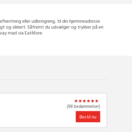
il afhentning eller udbringning, til din hjemmeadresse
tigt og sikkert. Såfremt du udvælger og trykker på en
keaway mad via EatMore.
★
★
★
★
★
★
★
★
★
★
★
★
(98 bedømmelser)
Bestil nu