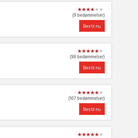
★
★
★
★
★
★
★
★
★
★
★
★
(9 bedømmelser)
Bestil nu
★
★
★
★
★
★
★
★
★
★
★
★
(98 bedømmelser)
Bestil nu
★
★
★
★
★
★
★
★
★
★
★
★
(107 bedømmelser)
Bestil nu
★
★
★
★
★
★
★
★
★
★
★
★