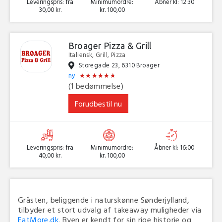
Leveringspris: fra
Minimumordre:
Åbner kl: 12:30
30,00 kr.
kr. 100,00
Broager Pizza & Grill
Italiensk, Grill, Pizza
Storegade 23, 6310 Broager
★
★
★
★
★
★
★
★
★
★
★
★
ny
(1 bedømmelse)
Forudbestil nu
Leveringspris: fra
Minimumordre:
Åbner kl: 16:00
40,00 kr.
kr. 100,00
Gråsten, beliggende i naturskønne Sønderjylland,
tilbyder et stort udvalg af takeaway muligheder via
EatMore.dk
. Byen er kendt for sin rige historie og