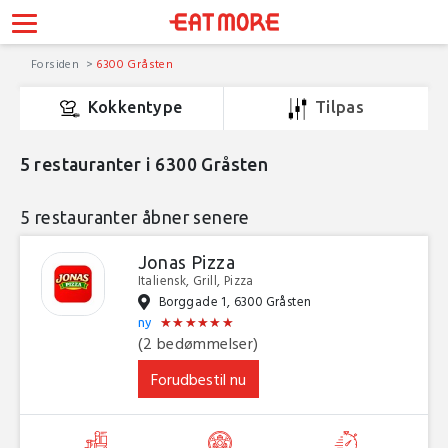
Forsiden
6300 Gråsten
Kokkentype
Tilpas
5
restauranter i 6300 Gråsten
5 restauranter åbner senere
Jonas Pizza
Italiensk, Grill, Pizza
Borggade 1, 6300 Gråsten
★
★
★
★
★
★
★
★
★
★
★
★
ny
(2 bedømmelser)
Forudbestil nu