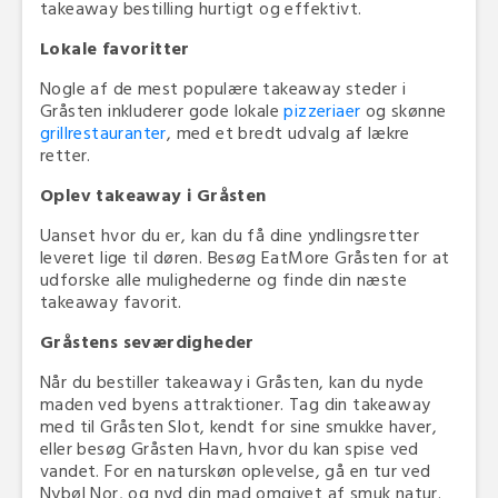
takeaway bestilling hurtigt og effektivt.
Lokale favoritter
Nogle af de mest populære takeaway steder i
Gråsten inkluderer gode lokale
pizzeriaer
og skønne
grillrestauranter
, med et bredt udvalg af lækre
retter.
Oplev takeaway i Gråsten
Uanset hvor du er, kan du få dine yndlingsretter
leveret lige til døren. Besøg EatMore Gråsten for at
udforske alle mulighederne og finde din næste
takeaway favorit.
Gråstens seværdigheder
Når du bestiller takeaway i Gråsten, kan du nyde
maden ved byens attraktioner. Tag din takeaway
med til Gråsten Slot, kendt for sine smukke haver,
eller besøg Gråsten Havn, hvor du kan spise ved
vandet. For en naturskøn oplevelse, gå en tur ved
Nybøl Nor, og nyd din mad omgivet af smuk natur.