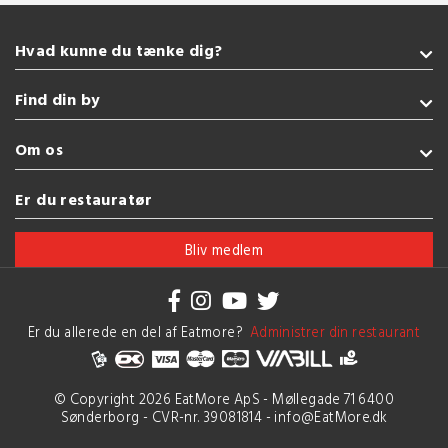
Hvad kunne du tænke dig?
Takeaway
Find din by
Burger
Grill
Sønderborg
Om os
Tyrkisk
Kolding
Sushi
Fredericia
Handelsbetingelser
Er du restauratør
Indisk
Esbjerg
Brug af cookies
Se flere køkkener
Vejle
Bliv medlem
Herning
Se flere byer
Er du allerede en del af Eatmore?
Administrer din restaurant
© Copyright 2026 EatMore ApS - Møllegade 71 6400
Sønderborg - CVR-nr. 39081814 - info@EatMore.dk