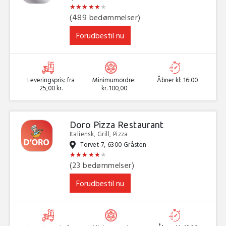
★
★
★
★
★
★
★
★
★
★
★
★
(489 bedømmelser)
Forudbestil nu
Leveringspris: fra
Minimumordre:
Åbner kl: 16:00
25,00 kr.
kr. 100,00
Doro Pizza Restaurant
Italiensk, Grill, Pizza
Torvet 7, 6300 Gråsten
★
★
★
★
★
★
★
★
★
★
★
★
(23 bedømmelser)
Forudbestil nu